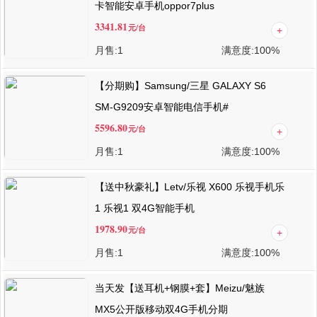
卡智能安卓手机oppor7plus
3341.81
元
/台
月售:
1
满意度:
100%
【分期购】Samsung/三星 GALAXY S6
SM-G9209安卓智能电信手机#
5596.80
元
/台
月售:
1
满意度:
100%
【送中秋豪礼】Letv/乐视 X600 乐视手机乐
1 乐视1 双4G智能手机
1978.90
元
/台
月售:
1
满意度:
100%
当天发【送耳机+钢膜+套】Meizu/魅族
MX5公开版移动双4G手机分期