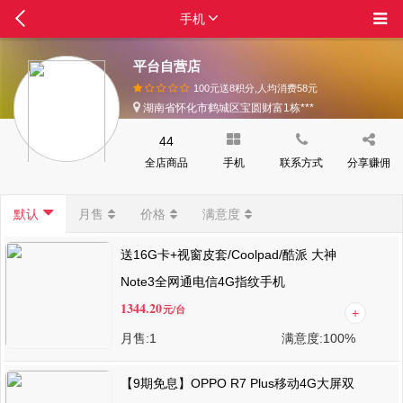
手机
平台自营店
100元送8积分,人均消费
58
元
湖南省怀化市鹤城区宝圆财富1栋***
44
全店商品
手机
联系方式
分享赚佣
默认
月售
价格
满意度
送16G卡+视窗皮套/Coolpad/酷派 大神
Note3全网通电信4G指纹手机
1344.20
元
/台
月售:
1
满意度:
100%
【9期免息】OPPO R7 Plus移动4G大屏双