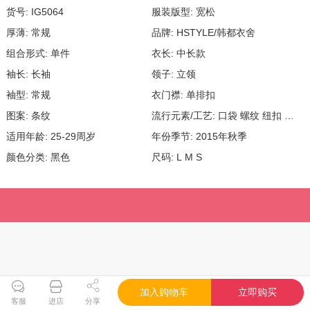
货号: IG5064
服装版型: 宽松
厚薄: 常规
品牌: HSTYLE/韩都衣舍
组合形式: 单件
衣长: 中长款
袖长: 长袖
领子: 立领
袖型: 常规
衣门襟: 单排扣
图案: 条纹
流行元素/工艺: 口袋 螺纹 纽扣 印花
适用年龄: 25-29周岁
年份季节: 2015年秋季
颜色分类: 黑色
尺码: L M S
加入购物车
立即购买
客服
进店
分享