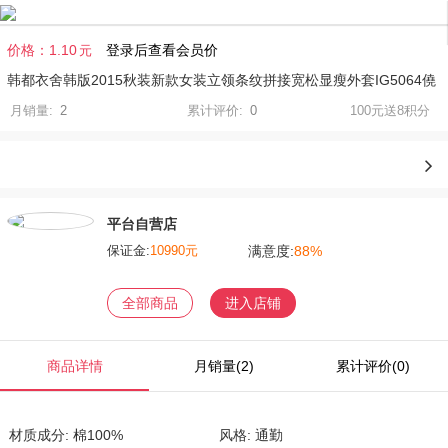
价格：
1.10
登录后查看会员价
元
韩都衣舍韩版2015秋装新款女装立领条纹拼接宽松显瘦外套IG5064僥
月销量:
2
累计评价:
0
100元送8积分
平台自营店
满意度:
88%
保证金:
10990元
全部商品
进入店铺
商品详情
月销量(2)
累计评价(0)
材质成分: 棉100%
风格: 通勤