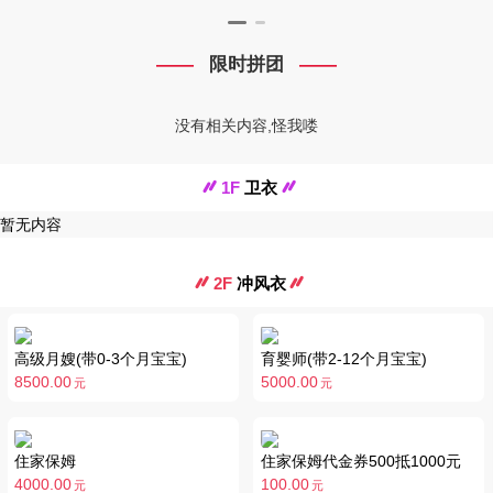
限时拼团
没有相关内容,怪我喽
1F
卫衣
暂无内容
2F
冲风衣
高级月嫂(带0-3个月宝宝)
育婴师(带2-12个月宝宝)
8500.00
5000.00
元
元
住家保姆
住家保姆代金券500抵1000元
4000.00
100.00
元
元